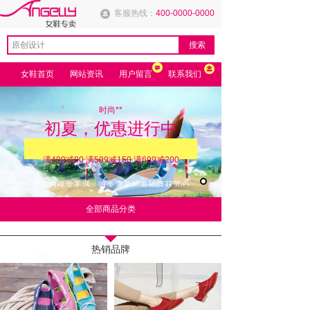
客服热线：
400-0000-0000
搜索
女鞋首页
网站资讯
用户留言
联系我们
时尚**
初夏，优惠进行中
满499减80 满599减150 满699减200
清凉的视觉美感，唯美浪美的垂坠俘获芳心
全部商品分类
热销品牌