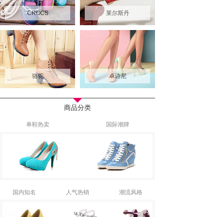
CROCS
莱尔斯丹
骆驼
卓诗尼
商品分类
单鞋热卖
国际潮牌
国内知名
人气热销
潮流风格