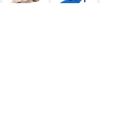
St&Sat/星期六2016春新款
热风2016羊反绒皮浅口单
牛漆皮
鞋女高跟鞋细跟
￥338.00
￥255.00
价格:
价格:
DG迪杰鞋子春秋坡跟单
melissa副牌Mel
Pop
VII
鞋平底浅口羊皮舒适
￥139.00
￥219.00
价格:
价格: