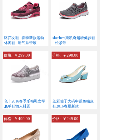
骆驼女鞋
春季新款运动
skechers斯凯奇超轻健步鞋
休闲鞋
透气系带坡
松紧带
￥299.00
￥298.00
价格:
价格:
色非2016春季乐福鞋女平
蓝彩仙子大码中跟鱼嘴凉
底单鞋懒人鞋圆
鞋2016春夏新款
￥499.00
￥249.00
价格:
价格: