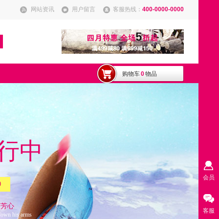
网站资讯
用户留言
客服热线：
400-0000-0000
购物车
0
物品
行中
会员
0
获芳心
客服
 down his arms