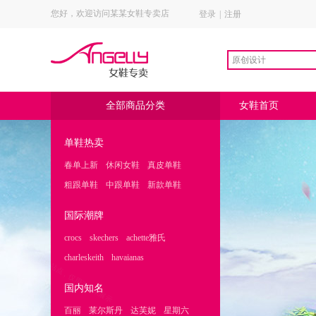
您好，欢迎访问某某女鞋专卖店
登录
|
注册
全部商品分类
女鞋首页
单鞋热卖
春单上新
休闲女鞋
真皮单鞋
|
|
|
粗跟单鞋
中跟单鞋
新款单鞋
|
|
国际潮牌
crocs
skechers
achette雅氏
|
|
|
charleskeith
havaianas
|
国内知名
百丽
莱尔斯丹
达芙妮
星期六
|
|
|
|