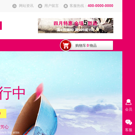
网站资讯
用户留言
客服热线：
400-0000-0000
购物车
0
物品
行中
会员
0
获芳心
客服
 down his arms