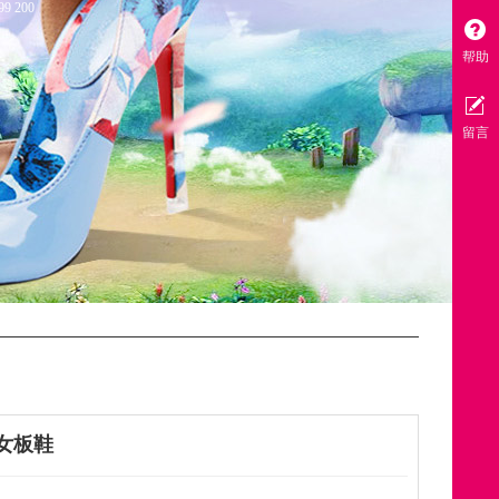
499 200
帮助
留言
女板鞋