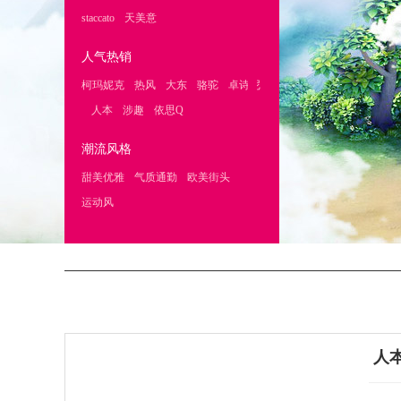
staccato
天美意
|
人气热销
柯玛妮克
热风
大东
骆驼
卓诗尼
|
|
|
|
人本
涉趣
依思Q
|
|
|
潮流风格
甜美优雅
气质通勤
欧美街头
|
|
|
运动风
人