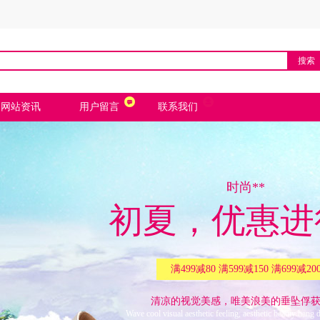
搜索
网站资讯
用户留言
联系我们
时尚**
初夏，优惠进
满499减80 满599减150 满699减20
清凉的视觉美感，唯美浪美的垂坠俘
Wave cool visual aesthetic feeling, aesthetic beauty hang